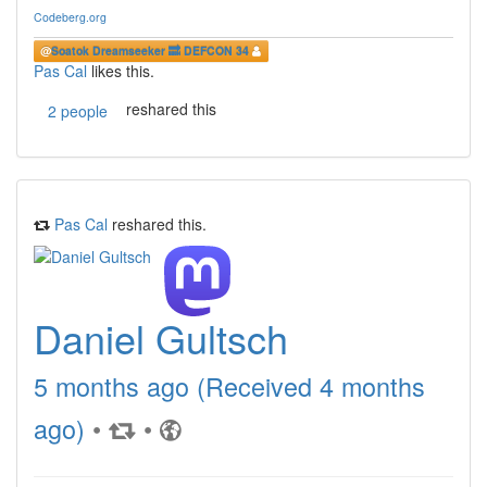
Codeberg.org
@
Soatok Dreamseeker 🔜 DEFCON 34
Pas Cal
likes this.
reshared this
2 people
Pas Cal
reshared this.
Daniel Gultsch
5 months ago (Received 4 months
ago)
•
•