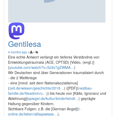
Gentilesa
4 months ago
•
•
Eine echte Antwort verlangt ein tieferes Verständnis von
Entwicklungstraumata (ACE, CPTSD) [Video, (engl.)]
(
youtube.com/watch?v=Sz9v7gZWMA…
)
Wir Deutschen sind über Generationen traumatisiert durch
- die 2 Weltkriege
- eine [mind. seit dem Nationalsozialismus]
(
zeit.de/wissen/geschichte/2018…
) ([PDF](
nestbau-
familie.de/fileadmin/u…
)) bis heute von [Kälte, Ignoranz und
Ablehnung](
spiegel.de/kultur/kinderfeindl…
) geprägte
Haltung gegenüber Kindern.
Sichtbare Folgen: z.B. die [German Angst](
t-
online.de/leben/alltagswisse…
).